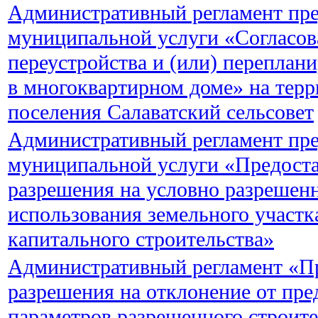
Административный регламент пре
муниципальной услуги «Согласов
переустройства и (или) перепла
в многоквартирном доме» на терр
поселения Салаватский сельсовет
Административный регламент пре
муниципальной услуги «Предост
разрешения на условно разрешен
использования земельного участк
капитального строительства»
Административный регламент «П
разрешения на отклонение от пр
параметров разрешенного строите