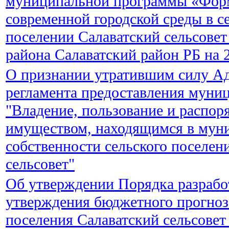
муниципальной программы «Фор
современной городской среды в с
поселении Салаватский сельсове
района Салаватский район РБ на 
О признании утратившим силу А
регламента предоставления муни
"Владение, пользование и распор
имуществом, находящимся в мун
собственности сельского поселен
сельсовет"
Об утверждении Порядка разрабо
утверждения бюджетного прогноз
поселения Салаватский сельсовет